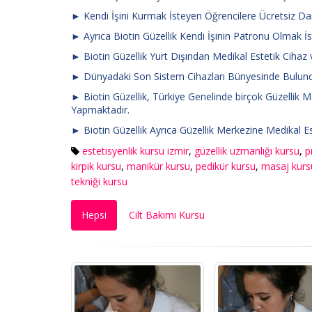
► Kendi İşini Kurmak İsteyen Öğrencilere Ücretsiz D
► Ayrıca Biotin Güzellik Kendi İşinin Patronu Olmak İs
► Biotin Güzellik Yurt Dışından Medikal Estetik Cihaz 
► Dünyadaki Son Sistem Cihazları Bünyesinde Bulund
► Biotin Güzellik, Türkiye Genelinde birçok Güzellik
Yapmaktadır.
► Biotin Güzellik Ayrıca Güzellik Merkezine Medikal Es
estetisyenlik kursu izmir
,
güzellik uzmanlığı kursu
,
p
kirpik kursu
,
manikür kursu
,
pedikür kursu
,
masaj kurs
tekniği kursu
Hepsi
Cilt Bakımı Kursu