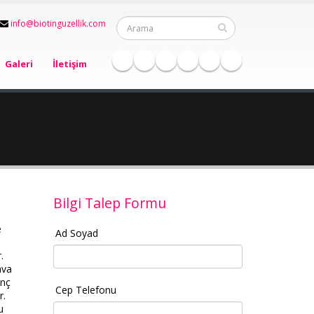
info@biotinguzellik.com
Galeri
İletişim
Bilgi Talep Formu
e
Ad Soyad
.
ava
enç
Cep Telefonu
r.
u