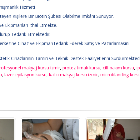
anışmanlık Hizmeti
teyen Kişilere Bir Biotin Şubesi Olabilme İmkânı Sunuyor.
ve Ekipmanları İthal Etmekte.
urup Tedarik Etmektedir.
 Merkezine Cihaz ve EkipmanTedarik Ederek Satış ve Pazarlamasını
tetik Cihazlarının Tamiri ve Teknik Destek Faaliyetlerini Sürdürmektedi
rofesyonel makyaj kursu izmir
,
protez tırnak kursu
,
cilt bakım kursu
,
i
u
,
lazer epilasyon kursu
,
kalıcı makyaj kursu izmir
,
microblanding kurs