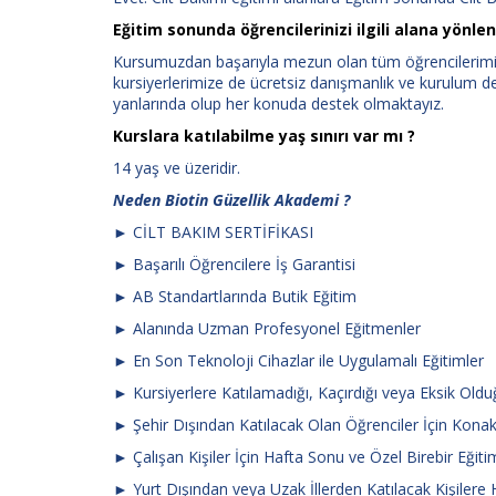
Eğitim sonunda öğrencilerinizi ilgili alana yön
Kursumuzdan başarıyla mezun olan tüm öğrencilerimize
kursiyerlerimize de ücretsiz danışmanlık ve kurulum d
yanlarında olup her konuda destek olmaktayız.
Kurslara katılabilme yaş sınırı var mı ?
14 yaş ve üzeridir.
Neden Biotin
Güzellik Akademi ?
► CİLT BAKIM SERTİFİKASI
► Başarılı Öğrencilere İş Garantisi
► AB Standartlarında Butik Eğitim
► Alanında Uzman Profesyonel Eğitmenler
► En Son Teknoloji Cihazlar ile Uygulamalı Eğitimler
► Kursiyerlere Katılamadığı, Kaçırdığı veya Eksik Ol
► Şehir Dışından Katılacak Olan Öğrenciler İçin Kon
► Çalışan Kişiler İçin Hafta Sonu ve Özel Birebir Eğit
► Yurt Dışından veya Uzak İllerden Katılacak Kişilere 