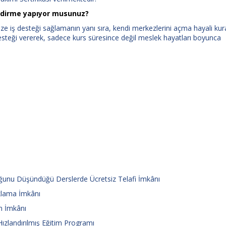
lendirme yapıyor musunuz?
 iş desteği sağlamanın yanı sıra, kendi merkezlerini açma hayali kur
esteği vererek, sadece kurs süresince değil meslek hayatları boyunca
duğunu Düşündüğü Derslerde Ücretsiz Telafi İmkânı
aklama İmkânı
im İmkânı
Hızlandırılmış Eğitim Programı