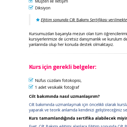
Müşteri ile İletişim
Diksiyon
Eğitim sonunda
Cilt Bakımı
Sertifikası verilmekte
Kursumuzdan başarıyla mezun olan tüm öğrencilerimize
kursiyerlerimize de ücretsiz danışmanlık ve kurulum d
yanlarında olup her konuda destek olmaktayız.
Kurs için gerekli belgeler:
Nüfus cüzdanı fotokopisi,
1 adet vesikalık fotoğraf
Cilt bakımında nasıl uzmanlaşırım?
Cilt bakımında uzmanlaşmak için öncelikli olarak kursla
yaparak ve teorik anlamda kendinizi geliştireceğiniz sem
Kurs tamamlandığında sertifika alabilecek miy
Evet. Cilt Bakımı eğitimi alanlara Eğitim sonunda Cilt B