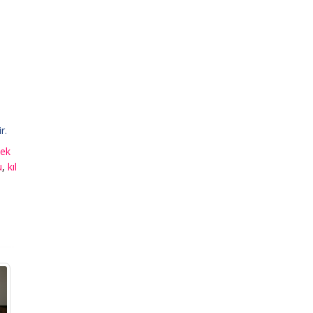
r.
pek
u
,
kıl