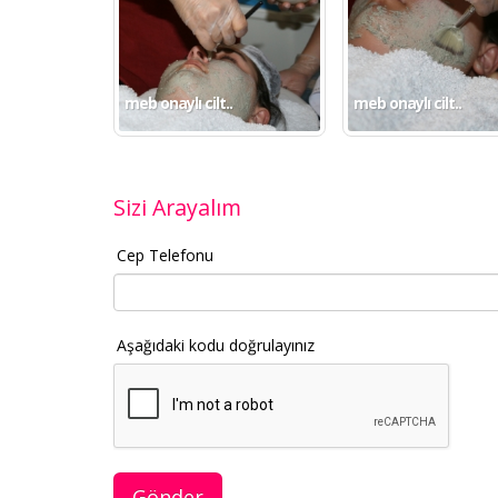
meb onaylı cilt..
meb onaylı cilt..
Sizi Arayalım
Cep Telefonu
Aşağıdaki kodu doğrulayınız