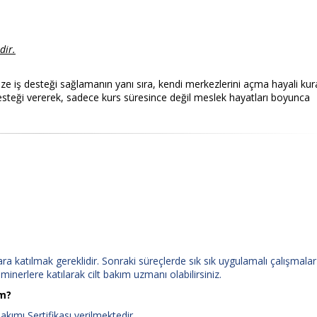
dir.
 iş desteği sağlamanın yanı sıra, kendi merkezlerini açma hayali kur
esteği vererek, sadece kurs süresince değil meslek hayatları boyunca
ra katılmak gereklidir. Sonraki süreçlerde sık sık uygulamalı çalışmalar
inerlere katılarak cilt bakım uzmanı olabilirsiniz.
im?
akımı Sertifikası verilmektedir.