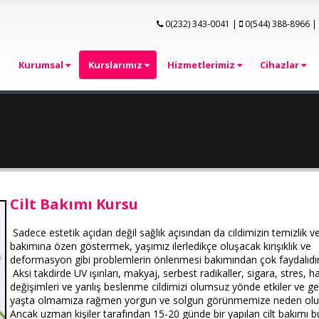
0(232) 343-0041
|
0(544) 388-8966
|
Kurumsal
Kurslarımız
Hizmetlerimiz
Cihazlar
Cilt Bakımı Kursu
Sadece estetik açıdan değil sağlık açısından da cildimizin temizlik v
bakımına özen göstermek, yaşımız ilerledikçe oluşacak kırışıklık ve
deformasyon gibi problemlerin önlenmesi bakımından çok faydalıdır
Aksi takdirde UV ışınları, makyaj, serbest radikaller, sigara, stres, h
değişimleri ve yanlış beslenme cildimizi olumsuz yönde etkiler ve g
yaşta olmamıza rağmen yorgun ve
solgun görünmemize neden olu
Ancak uzman kişiler tarafından 15-20 günde bir yapılan cilt bakımı b