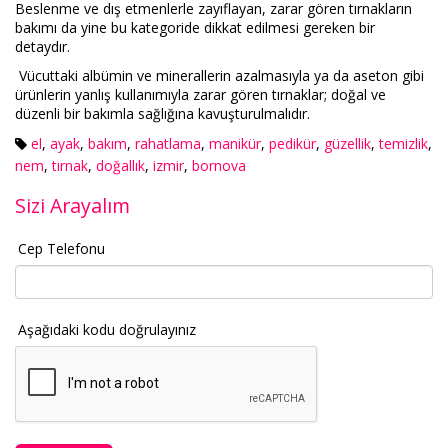
Beslenme ve dış etmenlerle zayıflayan, zarar gören tırnakların
bakımı da yine bu kategoride dikkat edilmesi gereken bir
detaydır.
Vücuttaki albümin ve minerallerin azalmasıyla ya da aseton gibi
ürünlerin yanlış kullanımıyla zarar gören tırnaklar; doğal ve
düzenli bir bakımla sağlığına kavuşturulmalıdır.
el
,
ayak
,
bakım
,
rahatlama
,
manikür
,
pedikür
,
güzellik
,
temizlik
,
nem
,
tırnak
,
doğallık
,
izmir
,
bornova
Sizi Arayalım
Cep Telefonu
Aşağıdaki kodu doğrulayınız