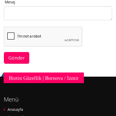
Mesaj
Biotin Güzellik | Bornova / İzmir
Menü
Anasayfa