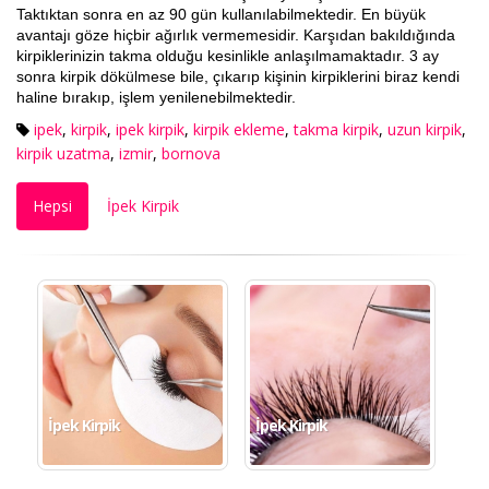
Taktıktan sonra en az 90 gün kullanılabilmektedir. En büyük
avantajı göze hiçbir ağırlık vermemesidir. Karşıdan bakıldığında
kirpiklerinizin takma olduğu kesinlikle anlaşılmamaktadır. 3 ay
sonra kirpik dökülmese bile, çıkarıp kişinin kirpiklerini biraz kendi
haline bırakıp, işlem yenilenebilmektedir.
ipek
,
kirpik
,
ipek kirpik
,
kirpik ekleme
,
takma kirpik
,
uzun kirpik
,
kirpik uzatma
,
izmir
,
bornova
Hepsi
İpek Kirpik
İpek Kirpik
İpek Kirpik