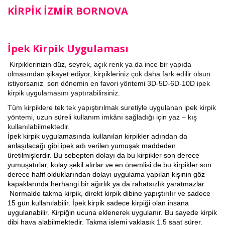
KİRPİK İZMİR BORNOVA
İpek Kirpik Uygulaması
Kirpiklerinizin düz, seyrek, açık renk ya da ince bir yapıda
olmasından şikayet ediyor, kirpikleriniz çok daha fark edilir olsun
istiyorsanız son dönemin en favori yöntemi 3D-5D-6D-10D ipek
kirpik uygulamasını yaptırabilirsiniz.
Tüm kirpiklere tek tek yapıştırılmak suretiyle uygulanan ipek kirpik
yöntemi, uzun süreli kullanım imkânı sağladığı için yaz – kış
kullanılabilmektedir.
İpek kirpik uygulamasında kullanılan kirpikler adından da
anlaşılacağı gibi ipek adı verilen yumuşak maddeden
üretilmişlerdir. Bu sebepten dolayı da bu kirpikler son derece
yumuşatırlar, kolay şekil alırlar ve en önemlisi de bu kirpikler son
derece hafif olduklarından dolayı uygulama yapılan kişinin göz
kapaklarında herhangi bir ağırlık ya da rahatsızlık yaratmazlar.
Normalde takma kirpik, direkt kirpik dibine yapıştırılır ve sadece
15 gün kullanılabilir. İpek kirpik sadece kirpiği olan insana
uygulanabilir. Kirpiğin ucuna eklenerek uygulanır. Bu sayede kirpik
dibi hava alabilmektedir. Takma işlemi yaklaşık 1.5 saat sürer.