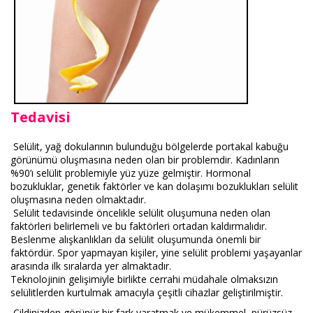
Tedavisi
Selülit, yağ dokularının bulunduğu bölgelerde portakal kabuğu
görünümü oluşmasına neden olan bir problemdir. Kadınların
%90’ı selülit problemiyle yüz yüze gelmiştir. Hormonal
bozukluklar, genetik faktörler ve kan dolaşımı bozuklukları selülit
oluşmasına neden olmaktadır.
Selülit tedavisinde öncelikle selülit oluşumuna neden olan
faktörleri belirlemeli ve bu faktörleri ortadan kaldırmalıdır.
Beslenme alışkanlıkları da selülit oluşumunda önemli bir
faktördür. Spor yapmayan kişiler, yine selülit problemi yaşayanlar
arasında ilk sıralarda yer almaktadır.
Teknolojinin gelişimiyle birlikte cerrahi müdahale olmaksızın
selülitlerden kurtulmak amacıyla çeşitli cihazlar geliştirilmiştir.
Cildinizden görünür bir fark yaratmak ve mükemmel, pürüzsüz