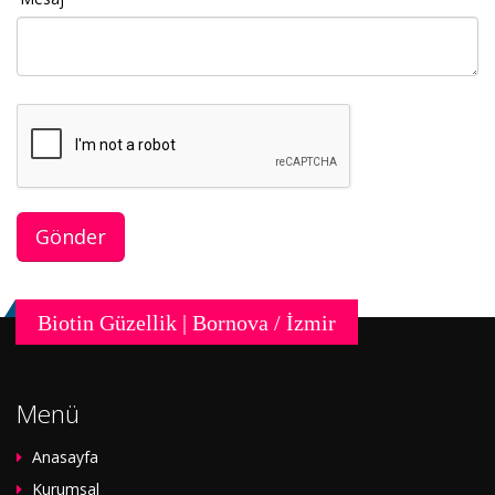
Biotin Güzellik | Bornova / İzmir
Menü
Anasayfa
Kurumsal