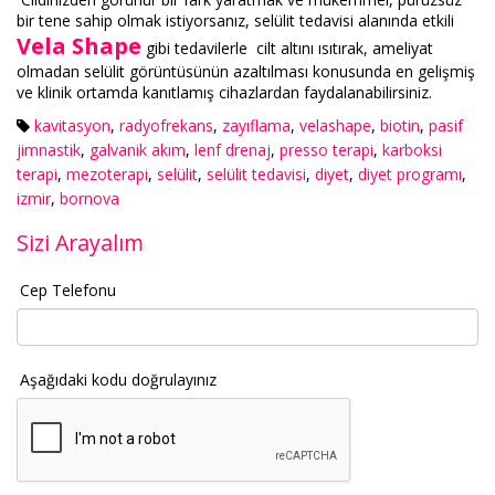
bir tene sahip olmak istiyorsanız, selülit tedavisi alanında etkili
Vela Shape
gibi tedavilerle cilt altını ısıtırak, ameliyat
olmadan selülit görüntüsünün azaltılması konusunda en gelişmiş
ve klinik ortamda kanıtlamış cihazlardan faydalanabilirsiniz.
kavitasyon
,
radyofrekans
,
zayıflama
,
velashape
,
biotin
,
pasif
jimnastik
,
galvanik akım
,
lenf drenaj
,
presso terapi
,
karboksi
terapi
,
mezoterapi
,
selülit
,
selülit tedavisi
,
diyet
,
diyet programı
,
izmir
,
bornova
Sizi Arayalım
Cep Telefonu
Aşağıdaki kodu doğrulayınız