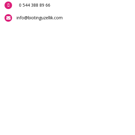
0 544 388 89 66
info@biotinguzellik.com