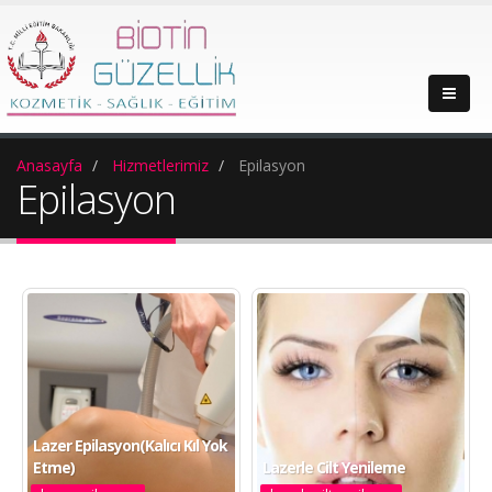
Anasayfa
Hizmetlerimiz
Epilasyon
Epilasyon
Lazer Epilasyon(Kalıcı Kıl Yok
Etme)
Lazerle Cilt Yenileme