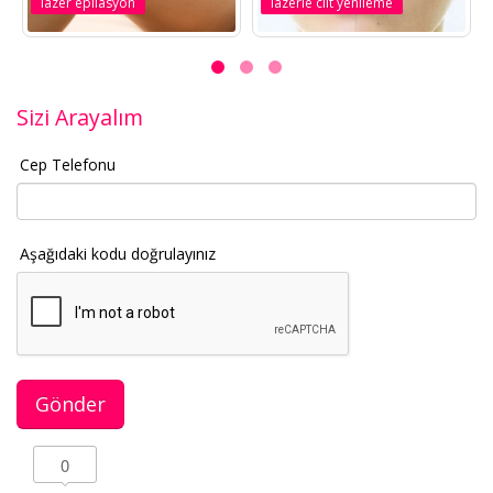
lazer epilasyon
lazerle cilt yenileme
Sizi Arayalım
Cep Telefonu
Aşağıdaki kodu doğrulayınız
0